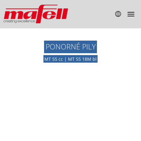
PONORNÉ PILY
MT 55 cc | MT 55 18M bl