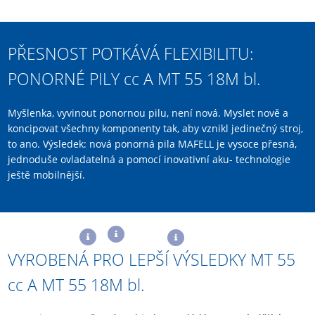
PŘESNOST POTKÁVÁ FLEXIBILITU:
PONORNÉ PILY
cc
A MT 55 18M
bl
.
Myšlenka, vyvinout ponornou pilu, není nová. Myslet nově a
koncipovat všechny komponenty tak, aby vznikl jedinečný stroj,
to ano. Výsledek: nová ponorná pila MAFELL je vysoce přesná,
jednoduše ovladatelná a pomocí inovativní aku- technologie
ještě mobilnější.
VYROBENÁ PRO LEPŠÍ VÝSLEDKY MT 55
cc
A MT 55 18M
bl
.