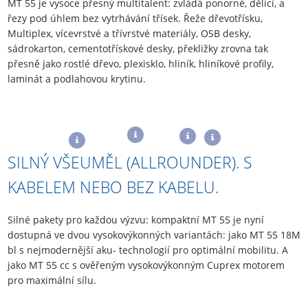
MT 55 je vysoce přesný multitalent: zvládá ponorné, dělící, a
řezy pod úhlem bez vytrhávání třísek. Řeže dřevotřísku,
Multiplex, vícevrstvé a třívrstvé materiály, OSB desky,
sádrokarton, cementotřískové desky, překližky zrovna tak
přesně jako rostlé dřevo, plexisklo, hliník, hliníkové profily,
laminát a podlahovou krytinu.
SILNÝ VŠEUMĚL (ALLROUNDER). S
KABELEM NEBO BEZ KABELU.
Silné pakety pro každou výzvu: kompaktní MT 55 je nyní
dostupná ve dvou vysokovýkonných variantách: jako MT 55 18M
bl s nejmodernější aku- technologií pro optimální mobilitu. A
jako MT 55 cc s ověřeným vysokovýkonným Cuprex motorem
pro maximální sílu.